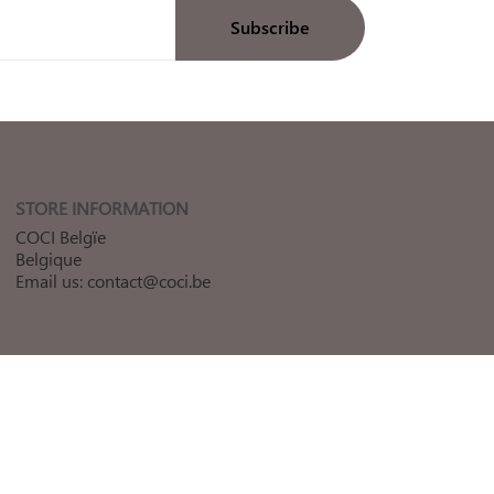
STORE INFORMATION
COCI Belgïe
Belgique
Email us:
contact@coci.be